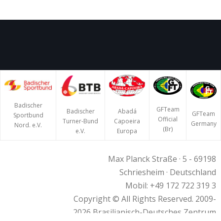
Badischer
GFTeam
Badischer
Abadá
GFTeam
Sportbund
Official
Turner-Bund
Capoeira
Germany
Nord. e.V.
(Br)
e.V.
Europa
Max Planck Straße · 5 - 69198
Schriesheim · Deutschland
Mobil: +49 172 722 319 3
Copyright © All Rights Reserved. 2009-
2026 Brasilianisch-Deutsches Zentrum