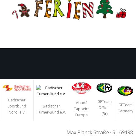
Badischer
GFTeam
Abadá
GFTeam
Badischer
Sportbund
Official
Capoeira
Germany
Turner-Bund e.V.
Nord. e.V.
(Br)
Europa
Max Planck Straße · 5 - 69198