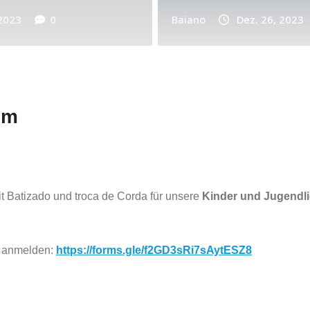
Baiano
Baiano
Sep. 19, 2023
Dez. 26, 2023
im
it Batizado und troca de Corda für unsere
Kinder und Jugendl
nk anmelden:
https://forms.gle/f2GD3sRi7sAytESZ8