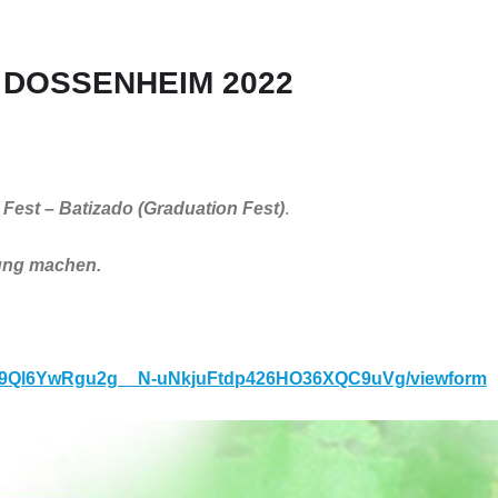
 DOSSENHEIM 2022
 Fest – Batizado (Graduation Fest)
.
dung machen.
Tju9Ql6YwRgu2g__N-uNkjuFtdp426HO36XQC9uVg/viewform