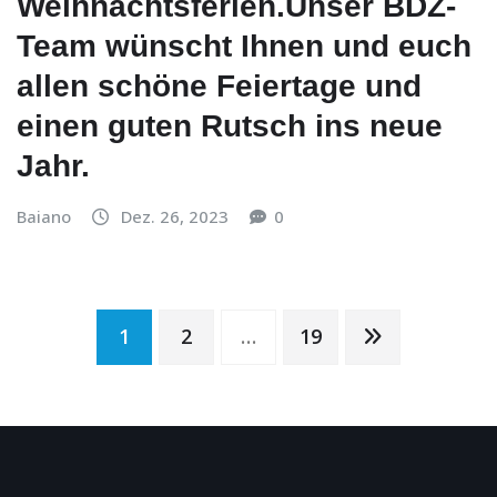
Weihnachtsferien.Unser BDZ-
Team wünscht Ihnen und euch
allen schöne Feiertage und
einen guten Rutsch ins neue
Jahr.
Baiano
Dez. 26, 2023
0
Seitennummerierung
1
2
…
19
der
Beiträge